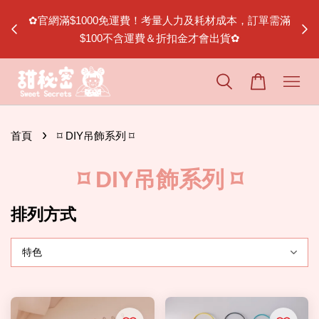
節｜松山
✿官網滿$1000免運費！考量人力及耗材成本，訂單需滿
$100不含運費＆折扣金才會出貨✿
›
首頁
⌑ DIY吊飾系列 ⌑
⌑ DIY吊飾系列 ⌑
排列方式