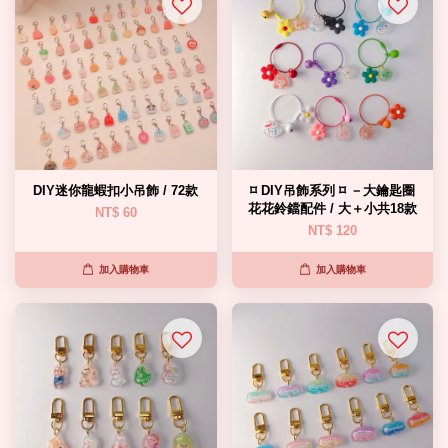
DIY迷你龍蝦扣小吊飾 / 72款
⌑ DIY吊飾系列 ⌑ －大鑰匙圈
花花鈴鐺配件 / 大＋小共18款
NT$ 60
NT$ 120
加入購物車
加入購物車