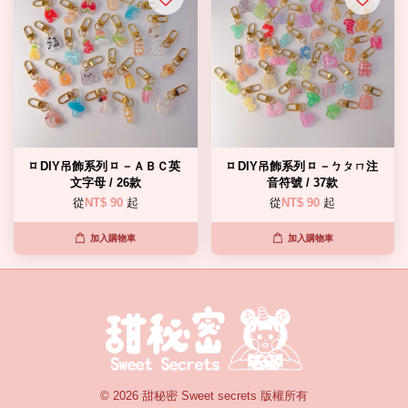
⌑ DIY吊飾系列 ⌑ －ＡＢＣ英
⌑ DIY吊飾系列 ⌑ －ㄅㄆㄇ注
文字母 / 26款
音符號 / 37款
從
NT$ 90
起
從
NT$ 90
起
加入購物車
加入購物車
© 2026 甜秘密 Sweet secrets 版權所有