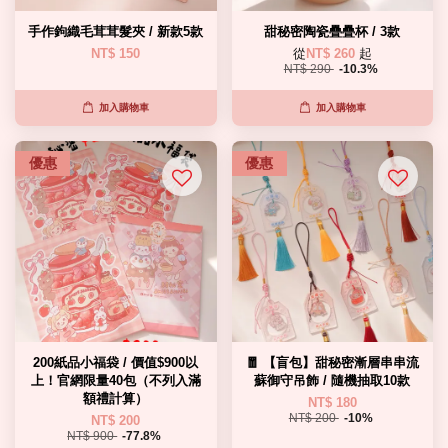
手作鉤織毛茸茸髮夾 / 新款5款
甜秘密陶瓷疊疊杯 / 3款
NT$ 150
從
NT$ 260
起
NT$ 290
-10.3%
加入購物車
加入購物車
優惠
優惠
200紙品小福袋 / 價值$900以
🧧 【盲包】甜秘密漸層串串流
上！官網限量40包（不列入滿
蘇御守吊飾 / 隨機抽取10款
額禮計算）
NT$ 180
NT$ 200
-10%
NT$ 200
NT$ 900
-77.8%