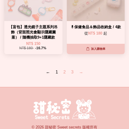
【盲包】透光鏡子主題系列吊
💊保健食品＆飾品收納盒 / 4款
飾（背面照光會顯示隱藏圖
從
NT$ 180
起
案） / 隨機抽取9+1隱藏款
NT$ 150
NT$ 180
-16.7%
加入購物車
←
1
2
3
→
© 2026 甜秘密 Sweet secrets 版權所有