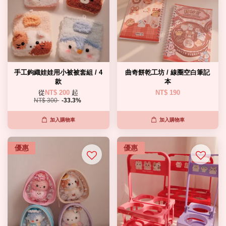
手工鉤織娃娃用小被被套組 / 4
曲奇餅乾工坊 / 線圈空白筆記
款
本
從
NT$ 200
起
NT$ 190
NT$ 300
-33.3%
加入購物車
加入購物車
優惠
優惠