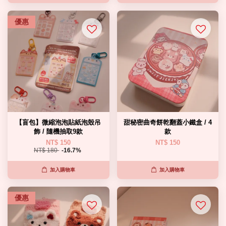
優惠
【盲包】微縮泡泡貼紙泡殼吊
甜秘密曲奇餅乾翻蓋小鐵盒 / 4
飾 / 隨機抽取9款
款
NT$ 150
NT$ 150
NT$ 180
-16.7%
加入購物車
加入購物車
優惠