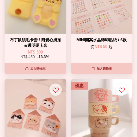
布丁鼠絨毛卡套 / 附愛心掛扣
MINI圖案水晶轉印貼紙 / 6款
＆透明硬卡套
從
NT$ 50
起
NT$ 390
NT$ 450
-13.3%
加入購物車
加入購物車
優惠