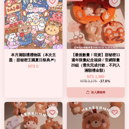
本月滿額禮禮物區（本次主
【最後數量！現貨】甜秘密11
題：甜秘密王國夏日祭典🎆）
週年限量紀念福袋 / 官網限量
20組（需先完成付款，不列入
NT$ 0
滿額禮金額）
NT$ 1,980
NT$ 3,175
-37.6%
加入購物車