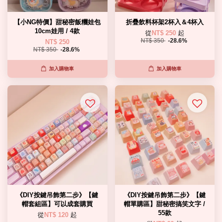
【小NG特價】甜秘密飯糰娃包
折疊飲料杯架2杯入＆4杯入
10cm娃用 / 4款
從
NT$ 250
起
NT$ 350
-28.6%
NT$ 250
NT$ 350
-28.6%
加入購物車
加入購物車
《DIY按鍵吊飾第二步》【鍵
《DIY按鍵吊飾第二步》【鍵
帽套組區】可以成套購買
帽單購區】甜秘密搞笑文字 /
55款
從
NT$ 120
起