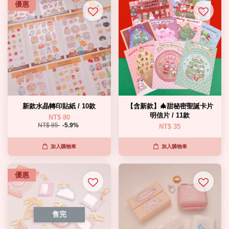
優惠
新款水晶轉印貼紙 / 10款
【含新款】🎄甜秘密聖誕卡片
明信片 / 11款
NT$ 80
NT$ 85
-5.9%
NT$ 35
加入購物車
加入購物車
優惠
售完