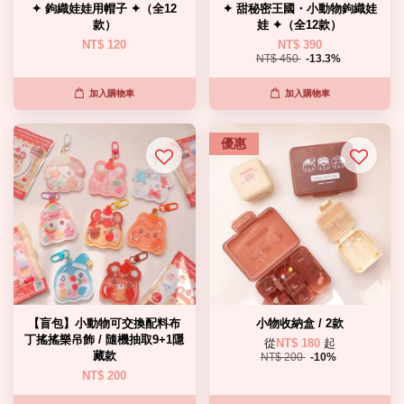
✦ 鉤織娃娃用帽子 ✦（全12
✦ 甜秘密王國・小動物鉤織娃
款）
娃 ✦（全12款）
NT$ 120
NT$ 390
NT$ 450
-13.3%
加入購物車
加入購物車
優惠
【盲包】小動物可交換配料布
小物收納盒 / 2款
丁搖搖樂吊飾 / 隨機抽取9+1隱
從
NT$ 180
起
藏款
NT$ 200
-10%
NT$ 200