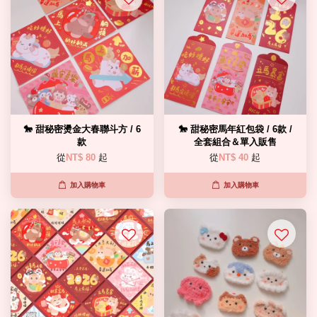
🐎 甜秘密燙金大春聯斗方 / 6
🐎 甜秘密馬年紅包袋 / 6款 /
款
全套組合＆單入販售
從
NT$ 80
起
從
NT$ 40
起
加入購物車
加入購物車