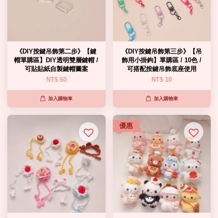
《DIY按鍵吊飾第二步》【鍵
《DIY按鍵吊飾第三步》【吊
帽單購區】DIY透明雙層鍵帽 /
飾用小掛鉤】單購區 / 10色 /
可貼貼紙自製鍵帽圖案
可搭配按鍵吊飾底座使用
NT$ 60
NT$ 10
加入購物車
加入購物車
優惠