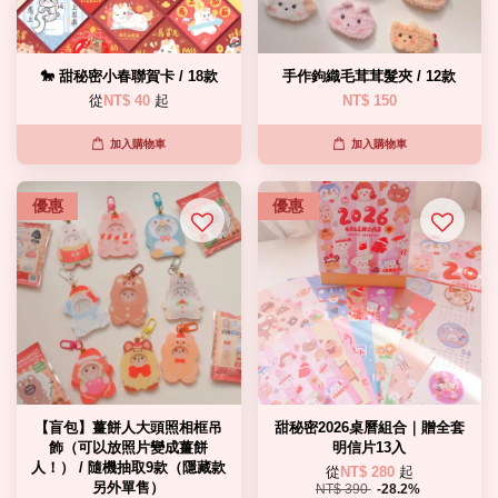
🐎 甜秘密小春聯賀卡 / 18款
手作鉤織毛茸茸髮夾 / 12款
從
NT$ 40
起
NT$ 150
加入購物車
加入購物車
優惠
優惠
【盲包】薑餅人大頭照相框吊
甜秘密2026桌曆組合｜贈全套
飾（可以放照片變成薑餅
明信片13入
人！） / 隨機抽取9款（隱藏款
從
NT$ 280
起
另外單售）
NT$ 390
-28.2%