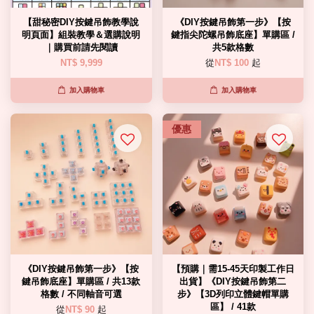
【甜秘密DIY按鍵吊飾教學說
《DIY按鍵吊飾第一步》【按
明頁面】組裝教學＆選購說明
鍵指尖陀螺吊飾底座】單購區 /
｜購買前請先閱讀
共5款格數
NT$ 9,999
從
NT$ 100
起
加入購物車
加入購物車
優惠
《DIY按鍵吊飾第一步》【按
【預購｜需15-45天印製工作日
鍵吊飾底座】單購區 / 共13款
出貨】《DIY按鍵吊飾第二
格數 / 不同軸音可選
步》【3D列印立體鍵帽單購
區】 / 41款
從
NT$ 90
起