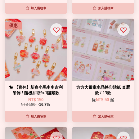
加入購物車
加入購物車
優惠
🐎 【盲包】新春小馬串串吉利
方方大圖案水晶轉印貼紙 桌曆
吊飾 / 隨機抽取9+1隱藏款
款 / 13款
NT$ 150
從
NT$ 50
起
NT$ 180
-16.7%
加入購物車
加入購物車