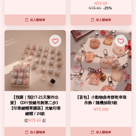
NT$ 60
NT$ 80
-25%
加入購物車
加入購物車
【預購｜預計7-21天製作出
【盲包】小動物曲奇餅乾串珠
貨】《DIY按鍵吊飾第二步》
吊飾 / 隨機抽取9款
【印章鍵帽單購區】光敏印章
NT$ 200
鍵帽 / 24款
從
NT$ 60
起
加入購物車
加入購物車