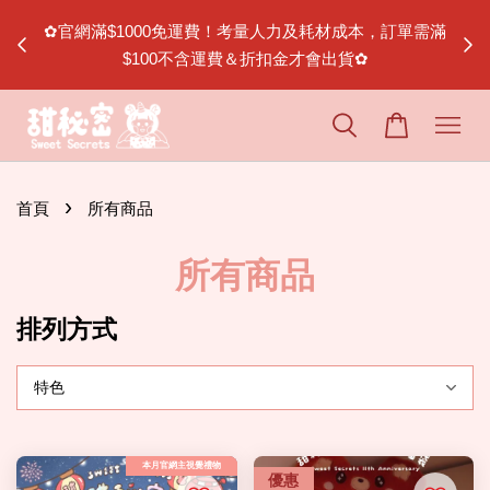
✿新會員首次下單可使用$30折扣碼：
單需滿
官
WELCOMESWEETSECRETS
加入會員
›
首頁
所有商品
所有商品
排列方式
本月官網主視覺禮物
優惠