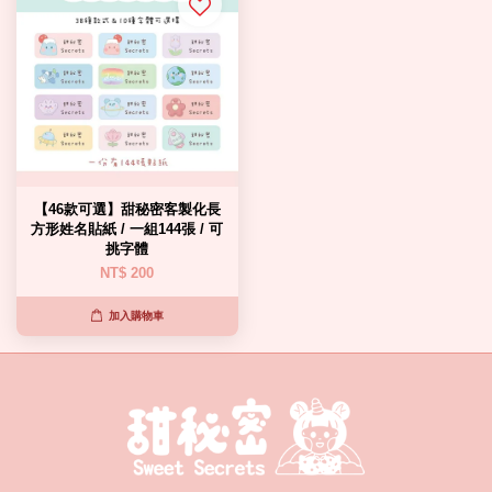
【46款可選】甜秘密客製化長
方形姓名貼紙 / 一組144張 / 可
挑字體
NT$ 200
加入購物車