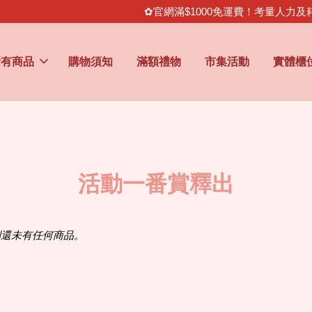
1000免運費！考量人力及耗材成本，訂單需滿$100不含運費＆折扣
所有商品
購物須知
滿額禮物
市集活動
實體櫃
活動一番賞釋出
別還未有任何商品。