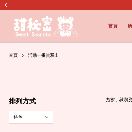
✿官網滿$
首頁
›
首頁
活動一番賞釋出
抱歉，該類
排列方式