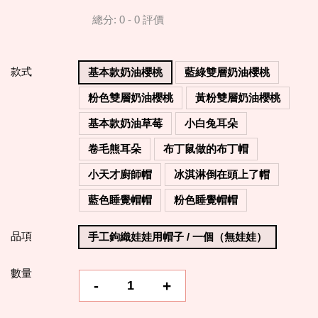
總分:
0
-
0
評價
款式
基本款奶油櫻桃
藍綠雙層奶油櫻桃
粉色雙層奶油櫻桃
黃粉雙層奶油櫻桃
基本款奶油草莓
小白兔耳朵
卷毛熊耳朵
布丁鼠做的布丁帽
小天才廚師帽
冰淇淋倒在頭上了帽
藍色睡覺帽帽
粉色睡覺帽帽
品項
手工鉤織娃娃用帽子 / 一個（無娃娃）
數量
-
+