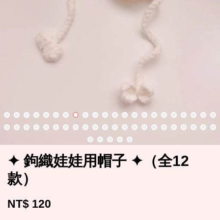
✦ 鉤織娃娃用帽子 ✦（全12
款）
NT$ 120