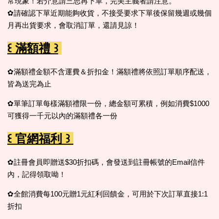
常現象！若介意請三思再下單，完美主義者請注意。
✿請確認下單近期能夠收貨，不接受要求下單後保留幾週或幾個
月再出貨要求，會取消訂單，還請見諒！
꒰ 滿額禮 ꒱
✿滿額禮金額不含運費＆折扣金！滿額禮將依照訂單順序配送，
皆為送完為止
✿單筆訂單每樣滿額禮限一份，總金額可累積，例如消費$1000
可獲得一千元以內的滿額禮各一份
꒰ 官網福利 ꒱
✿註冊會員即贈送$30折扣碼，會發送到註冊帳號的Email信件
內，記得領取呦！
✿全館消費每100元贈1元紅利回饋金，可用於下次訂單直接1:1
折扣