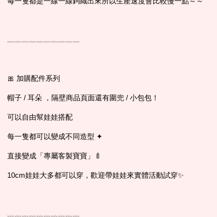
每一隻都是一線一線鉤織出來所以生產速度會比較慢一點～～
﹏﹏﹏﹏﹏﹏﹏﹏﹏﹏
🎀 加購配件系列
帽子 / 耳朵 ，隔壁商品頁面還有圍兜 / 小包包！
可以自由幫娃娃搭配
每一隻都可以變成不同造型 ✦
直接變成「專屬客製寶寶」🍼
10cm娃娃大多都可以穿，歡迎帶娃娃來實體活動試穿✨
﹏﹏﹏﹏﹏﹏﹏﹏﹏﹏