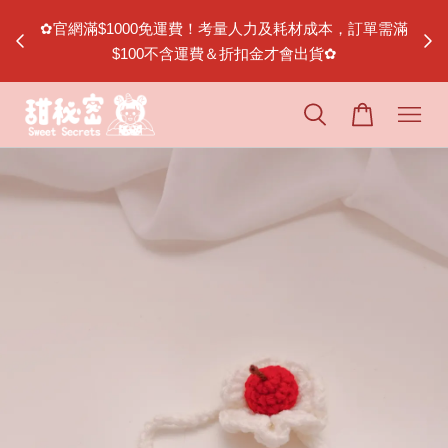
節｜松山
✿官網滿$1000免運費！考量人力及耗材成本，訂單需滿
$100不含運費＆折扣金才會出貨✿