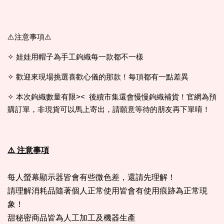
⚠️注意事項⚠️
✧ 娃娃用帽子為手工鉤織每一款都不一樣
✧ 歡迎來現場挑選喜歡心儀的那款！每頂都有一點差異
✧ 本次鉤織數量有限>< 後續市集還會慢慢鉤織補貨！官網為預
購訂單，非現貨可以馬上寄出，請願意等待的朋友再下單唷！
⚠️ 注意事項
每人螢幕顯示器皆會有些微色差，還請先理解！
請理解消耗品隨著個人正常使用皆會有使用痕跡為正常現
象！
甜秘密商品皆為人工加工及機器生產