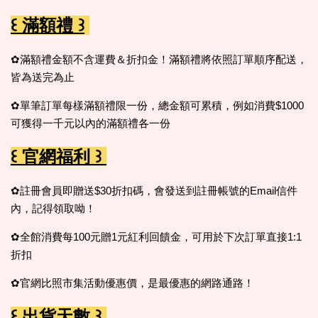
꒰ 滿額禮 ꒱
✿滿額禮金額不含運費＆折扣金！滿額禮將依照訂單順序配送，
皆為送完為止
✿單筆訂單每樣滿額禮限一份，總金額可累積，例如消費$1000
可獲得一千元以內的滿額禮各一份
꒰ 官網福利 ꒱
✿註冊會員即贈送$30折扣碼，會發送到註冊帳號的Email信件
內，記得領取呦！
✿全館消費每100元贈1元紅利回饋金，可用於下次訂單直接1:1
折扣
✿官網比照市集活動優惠價，是最優惠的網路通路！
꒰ 出貨天數 ꒱