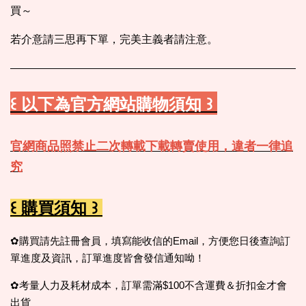
買～
若介意請三思再下單，完美主義者請注意。
꒰ 以下為官方網站購物須知 ꒱
官網商品照禁止二次轉載下載轉賣使用，違者一律追
究
꒰ 購買須知 ꒱
✿購買請先註冊會員，填寫能收信的Email，方便您日後查詢訂
單進度及資訊，訂單進度皆會發信通知呦！
✿考量人力及耗材成本，訂單需滿$100不含運費＆折扣金才會
出貨