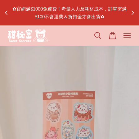
節｜松山
✿官網滿$1000免運費！考量人力及耗材成本，訂單需滿
$100不含運費＆折扣金才會出貨✿