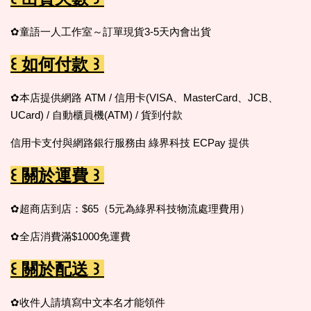
✿童語一人工作室～訂單現貨3-5天內會出貨
꒰ 如何付款 ꒱
✿本店提供網路 ATM / 信用卡(VISA、MasterCard、JCB、
UCard) / 自動櫃員機(ATM) / 貨到付款
信用卡支付與網路銀行服務由 綠界科技 ECPay 提供
꒰ 關於運費 ꒱
✿超商店到店：$65（5元為綠界科技物流處理費用）
✿全店消費滿$1000免運費
꒰ 關於配送 ꒱
✿收件人請填寫中文本名才能領件