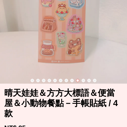
晴天娃娃＆方方大標語＆便當
屋＆小動物餐點－手帳貼紙 / 4
款