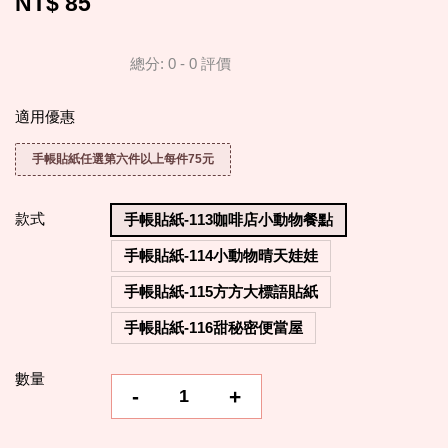
NT$ 85
總分:
0
-
0
評價
適用優惠
手帳貼紙任選第六件以上每件75元
款式
手帳貼紙-113咖啡店小動物餐點
手帳貼紙-114小動物晴天娃娃
手帳貼紙-115方方大標語貼紙
手帳貼紙-116甜秘密便當屋
數量
-
+