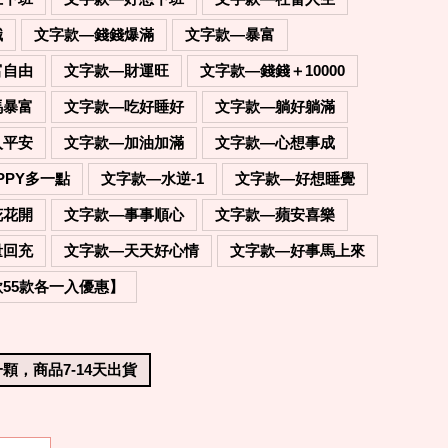
職
文字款—錢錢爆滿
文字款—暴富
富自由
文字款—財運旺
文字款—錢錢＋10000
馬暴富
文字款—吃好睡好
文字款—躺好躺滿
入平安
文字款—加油加滿
文字款—心想事成
PPY多一點
文字款—水逆-1
文字款—好想睡覺
花花開
文字款—事事順心
文字款—蘋安喜樂
量回充
文字款—天天好心情
文字款—好事馬上來
55款各一入優惠】
顆，商品7-14天出貨