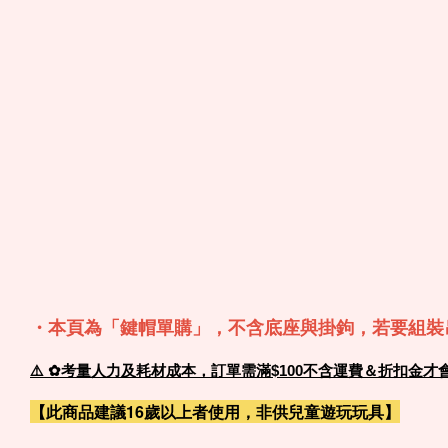
・本頁為「鍵帽單購」，
不含底座與掛鉤，若要組裝
⚠️
✿考量人力及耗材成本，訂單需滿$100不含運費＆折扣金才
【此商品建議16歲以上者使用，非供兒童遊玩玩具】