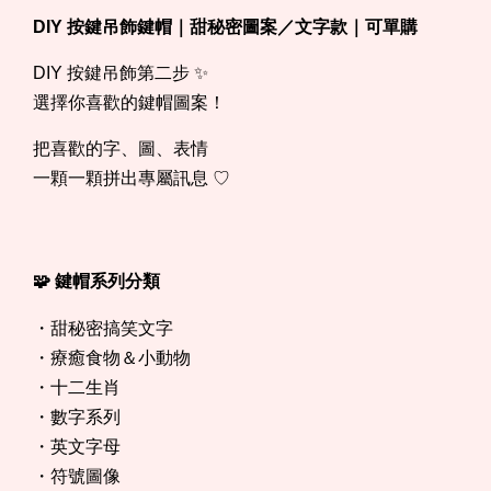
DIY 按鍵吊飾鍵帽｜甜秘密圖案／文字款｜可單購
DIY 按鍵吊飾第二步 ✨
選擇你喜歡的鍵帽圖案！
把喜歡的字、圖、表情
一顆一顆拼出專屬訊息 ♡
🧩 鍵帽系列分類
・甜秘密搞笑文字
・療癒食物＆小動物
・十二生肖
・數字系列
・英文字母
・符號圖像