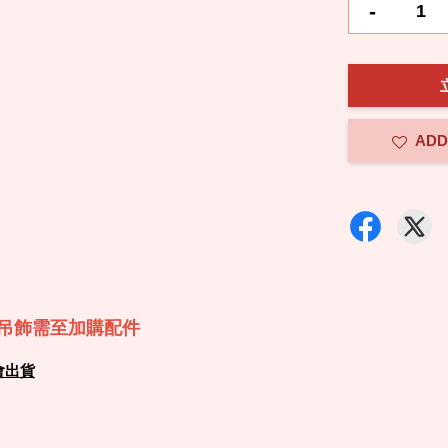
-
ADD
吊飾需至加購配件
會出貨