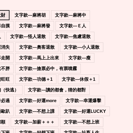
大財
文字款—麻將胡
文字款—麻將中
將自摸
文字款—麻將發
文字款—Ｅ人
人
文字款—怪人退散
文字款—焦慮退散
運消失
文字款—奧客退散
文字款—小人退散
事走開
文字款—馬上上出來
文字款—瘦
吃不胖
文字款—搶票必中，有票噴霧
績旺旺
文字款—功德＋1
文字款—休假＋1
陶（快逃）
文字款—讀的都會，猜的都對
考必過
文字款—好運more
文字款—幸運爆擊
通歐趴
文字款—不想上課
文字款—好運LUCKY
都順
文字款—加薪＋＋＋
文字款—不想上班
上下班
文字款—好想下班
文字款—社畜人生