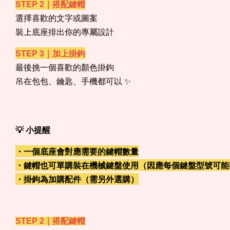
STEP 2｜搭配鍵帽
選擇喜歡的文字或圖案
裝上底座排出你的專屬設計
STEP 3｜加上掛鉤
最後挑一個喜歡的顏色掛鉤
吊在包包、鑰匙、手機都可以 ✨
💡 小提醒
・一個底座會對應需要的鍵帽數量
・鍵帽也可單購裝在機械鍵盤使用（因應每個鍵盤型號可能
・掛鉤為加購配件（需另外選購）
STEP 2｜搭配鍵帽