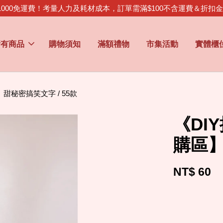
1000免運費！考量人力及耗材成本，訂單需滿$100不含運費＆折扣
所有商品
購物須知
滿額禮物
市集活動
實體櫃
甜秘密搞笑文字 / 55款
《DI
購區】
NT$ 60