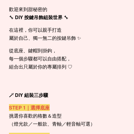
歡迎來到甜秘密的
🔧
DIY 按鍵吊飾組裝世界
🔧
在這裡，你可以親手打造
屬於自己、獨一無二的按鍵吊飾 ✨
從底座、鍵帽到掛鉤，
每一個步驟都可以自由搭配，
組合出只屬於你的專屬排列 ♡
🪄 DIY 組裝三步驟
STEP 1｜選擇底座
挑選你喜歡的格數＆造型
（燈光款／一般款、青軸／輕音軸可選）