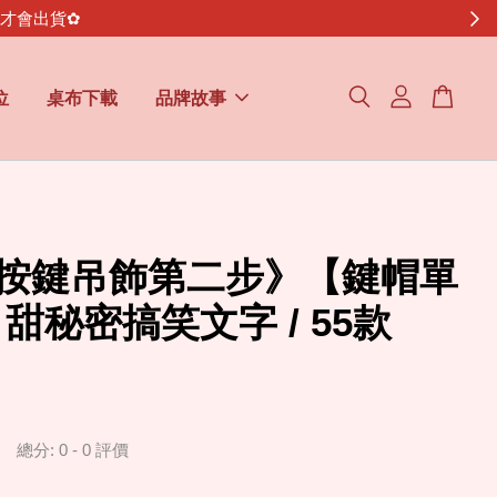
金才會出貨✿
位
桌布下載
品牌故事
Y按鍵吊飾第二步》【鍵帽單
甜秘密搞笑文字 / 55款
總分:
0
-
0
評價