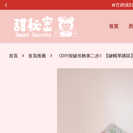
✿官網滿$
首頁
›
›
首頁
首頁推薦
《DIY按鍵吊飾第二步》【鍵帽單購區】