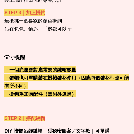
STEP 3｜加上掛鉤
最後挑一個喜歡的顏色掛鉤
吊在包包、鑰匙、手機都可以 ✨
💡 小提醒
・一個底座會對應需要的鍵帽數量
・鍵帽也可單購裝在機械鍵盤使用（因應每個鍵盤型號可能
有所不同）
・掛鉤為加購配件（需另外選購）
STEP 2｜搭配鍵帽
DIY 按鍵吊飾鍵帽｜甜秘密圖案／文字款｜可單購