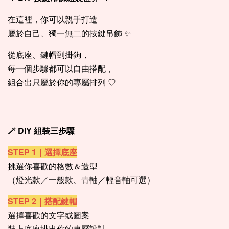
在這裡，你可以親手打造
屬於自己、獨一無二的按鍵吊飾 ✨
從底座、鍵帽到掛鉤，
每一個步驟都可以自由搭配，
組合出只屬於你的專屬排列 ♡
🪄 DIY 組裝三步驟
STEP 1｜選擇底座
挑選你喜歡的格數＆造型
（燈光款／一般款、青軸／輕音軸可選）
STEP 2｜搭配鍵帽
選擇喜歡的文字或圖案
裝上底座排出你的專屬設計