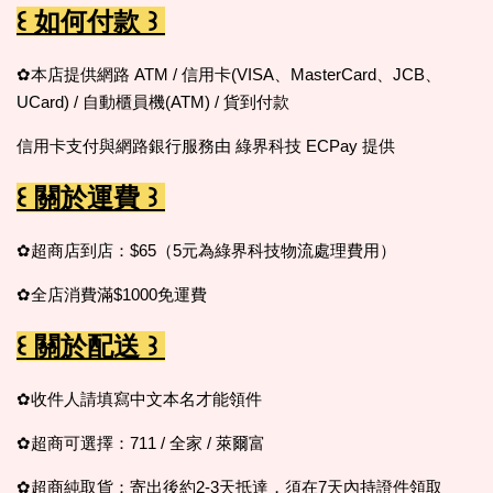
꒰ 如何付款 ꒱
✿本店提供網路 ATM / 信用卡(VISA、MasterCard、JCB、
UCard) / 自動櫃員機(ATM) / 貨到付款
信用卡支付與網路銀行服務由 綠界科技 ECPay 提供
꒰ 關於運費 ꒱
✿超商店到店：$65（5元為綠界科技物流處理費用）
✿全店消費滿$1000免運費
꒰ 關於配送 ꒱
✿收件人請填寫中文本名才能領件
✿超商可選擇：711 / 全家 / 萊爾富
✿超商純取貨：寄出後約2-3天抵達，須在7天內持證件領取