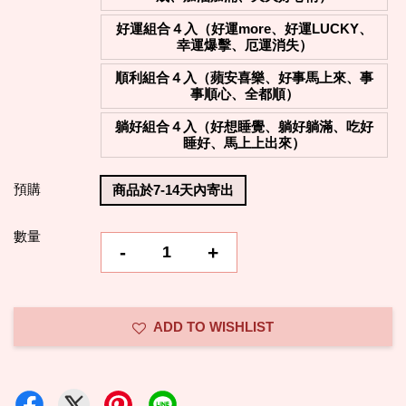
好運組合４入（好運more、好運LUCKY、
幸運爆擊、厄運消失）
順利組合４入（蘋安喜樂、好事馬上來、事
事順心、全都順）
躺好組合４入（好想睡覺、躺好躺滿、吃好
睡好、馬上上出來）
預購
商品於7-14天內寄出
數量
-
+
ADD TO WISHLIST