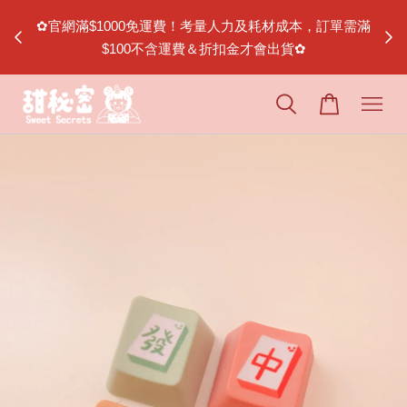
節｜松山
✿官網滿$1000免運費！考量人力及耗材成本，訂單需滿
$100不含運費＆折扣金才會出貨✿