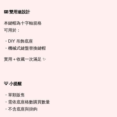
⌨️ 雙用途設計
本鍵帽為十字軸規格
可用於：
・DIY 吊飾底座
・機械式鍵盤替換鍵帽
實用＋收藏一次滿足 ✨
💡 小提醒
・單顆販售
・需依底座格數購買數量
・不含底座與掛鉤