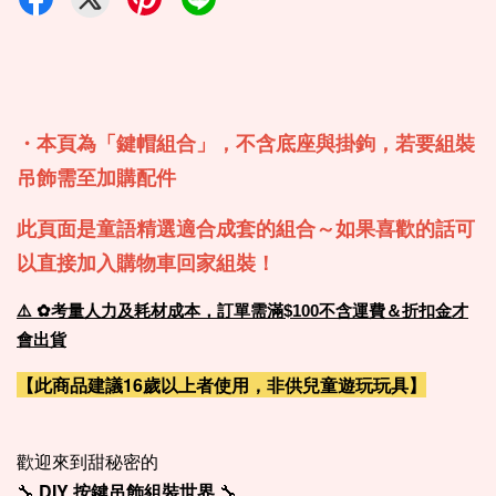
・本頁為「鍵帽組合」，
不含底座與掛鉤，若要組裝
吊飾需至加購配件
此頁面是童語精選適合成套的組合～如果喜歡的話可
以直接加入購物車回家組裝！
⚠️
✿考量人力及耗材成本，訂單需滿$100不含運費＆折扣金才
會出貨
【此商品建議16歲以上者使用，非供兒童遊玩玩具】
歡迎來到甜秘密的
🔧
DIY 按鍵吊飾組裝世界
🔧