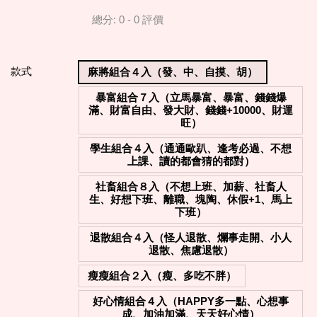
總分:
0
-
0
評價
款式
麻將組合４入（發、中、自摸、胡）
暴富組合７入（立馬暴富、暴富、錢錢爆
滿、財富自由、發大財、錢錢+10000、財運
旺）
學生組合４入（通通歐趴、逢考必過、不想
上課、讀的都會猜的都對）
社畜組合８入（不想上班、加薪、社畜人
生、好想下班、離職、塊陶、休假+1、馬上
下班）
退散組合４入（怪人退散、爛事走開、小人
退散、焦慮退散）
瘦瘦組合２入（瘦、多吃不胖）
好心情組合４入（HAPPY多一點、心想事
成、加油加滿、天天好心情）