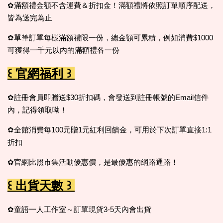
✿滿額禮金額不含運費＆折扣金！滿額禮將依照訂單順序配送，
皆為送完為止
✿單筆訂單每樣滿額禮限一份，總金額可累積，例如消費$1000
可獲得一千元以內的滿額禮各一份
꒰ 官網福利 ꒱
✿註冊會員即贈送$30折扣碼，會發送到註冊帳號的Email信件
內，記得領取呦！
✿全館消費每100元贈1元紅利回饋金，可用於下次訂單直接1:1
折扣
✿官網比照市集活動優惠價，是最優惠的網路通路！
꒰ 出貨天數 ꒱
✿童語一人工作室～訂單現貨3-5天內會出貨