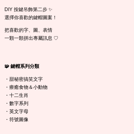
DIY 按鍵吊飾第二步 ✨
選擇你喜歡的鍵帽圖案！
把喜歡的字、圖、表情
一顆一顆拼出專屬訊息 ♡
🧩 鍵帽系列分類
・甜秘密搞笑文字
・療癒食物＆小動物
・十二生肖
・數字系列
・英文字母
・符號圖像