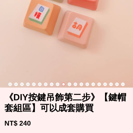
《DIY按鍵吊飾第二步》【鍵帽
套組區】可以成套購買
NT$ 240