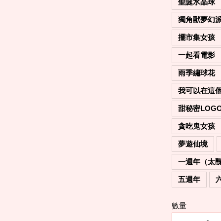
聖誕水晶球
獨角獸夢幻
擺市集女孩
一起看電影
雨季繡球花
我可以在這
甜秘密LOG
貪吃鬼女孩
夢遊仙境
一週年（太
五週年
數量