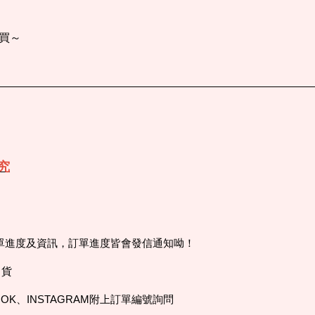
買～
究
訂單進度及資訊，訂單進度皆會發信通知呦！
出貨
OK、INSTAGRAM附上訂單編號詢問