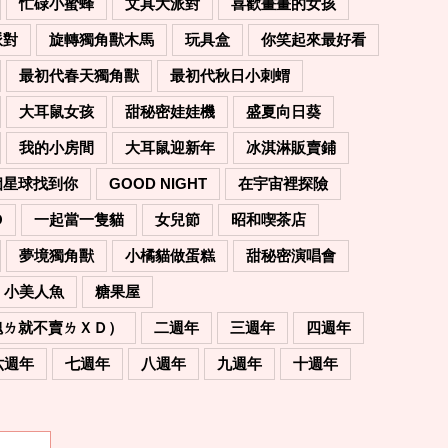
忙碌小蜜蜂
文具大派對
喜歡畫畫的女孩
派對
旋轉獨角獸木馬
玩具盒
你笑起來最好看
最初代春天獨角獸
最初代秋日小刺蝟
大耳鼠女孩
甜秘密娃娃機
盛夏向日葵
我的小房間
大耳鼠迎新年
冰淇淋販賣鋪
個星球找到你
GOOD NIGHT
在宇宙裡探險
O
一起當一隻貓
女兒節
昭和喫茶店
夢境獨角獸
小橘貓做蛋糕
甜秘密演唱會
小美人魚
糖果屋
醜ㄌ就不賣ㄌＸＤ）
二週年
三週年
四週年
六週年
七週年
八週年
九週年
十週年