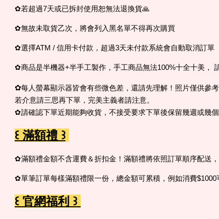
✿若超過7天或已拆封使用恕無法退換貨🙏
✿無故未取貨乙次，將會列入黑名單不得再次購買
✿選擇ATM / 信用卡付款，超過3天未付款系統會自動取消訂單
✿商品是半機器+半手工製作，手工商品無法100%十全十美
✿
每人螢幕顯示器皆會有些微色差，還請先理解！照片僅供參考
若介意請三思再下單，完美主義者請注意。
✿請確認下單近期能夠收貨，不接受要求下單後保留幾週或幾
꒰ 滿額禮 ꒱
✿滿額禮金額不含運費＆折扣金！滿額禮將依照訂單順序配送
✿單筆訂單每樣滿額禮限一份，總金額可累積，例如消費$100
꒰ 官網福利 ꒱