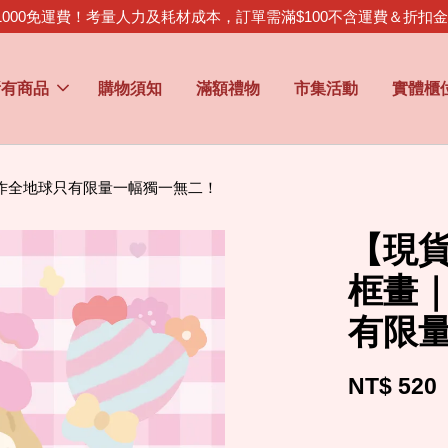
1000免運費！考量人力及耗材成本，訂單需滿$100不含運費＆折扣
所有商品
購物須知
滿額禮物
市集活動
實體櫃
作全地球只有限量一幅獨一無二！
【現
框畫｜
有限
NT$ 520