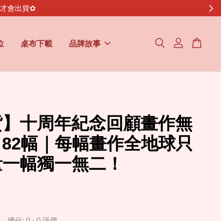
金才會出貨✿
位
桌布下載
品牌故事
貨】十周年紀念回顧畫作無
82幅｜每幅畫作全地球只
量一幅獨一無二！
總分:
0
-
0
評價