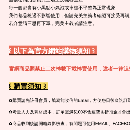
每一個都會有小黑點小氣泡或車縫不平整為正常現象
我們都品檢過不影響使用，但請完美主義者確認可接受再購
若介意請三思再下單，完美主義者請注意。
꒰ 以下為官方網站購物須知 ꒱
官網商品照禁止二次轉載下載轉賣使用，違者一律追
꒰ 購買須知 ꒱
✿購買請先註冊會員，填寫能收信的Email，方便您日後查詢
✿考量人力及耗材成本，訂單需滿$100不含運費＆折扣金才會
✿商品收到後請開箱錄影檢查，有問題可使用EMAIL、FACEBO