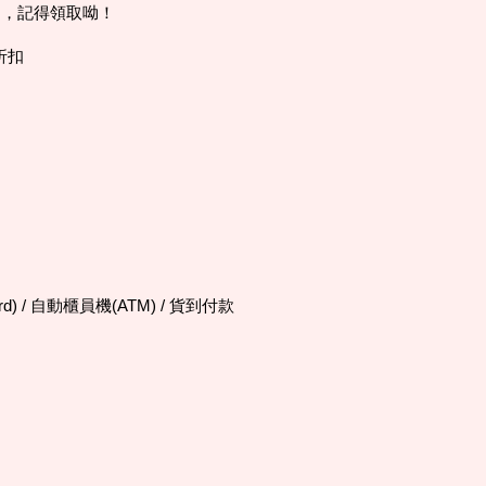
內，記得領取呦！
折扣
d) / 自動櫃員機(ATM) / 貨到付款