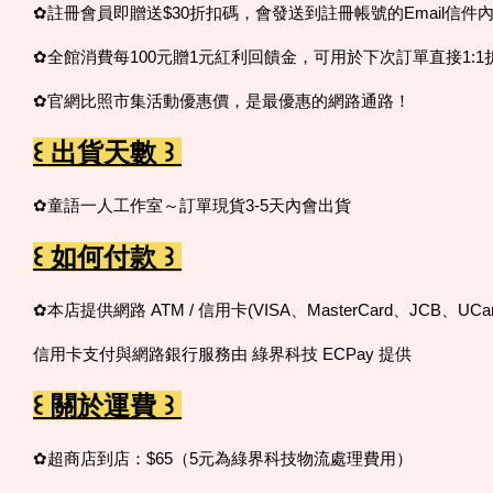
✿註冊會員即贈送$30折扣碼，會發送到註冊帳號的Email信件
✿全館消費每100元贈1元紅利回饋金，可用於下次訂單直接1:1
✿官網比照市集活動優惠價，是最優惠的網路通路！
꒰ 出貨天數 ꒱
✿童語一人工作室～訂單現貨3-5天內會出貨
꒰ 如何付款 ꒱
✿本店提供網路 ATM / 信用卡(VISA、MasterCard、JCB、UCar
信用卡支付與網路銀行服務由 綠界科技 ECPay 提供
꒰ 關於運費 ꒱
✿超商店到店：$65（5元為綠界科技物流處理費用）