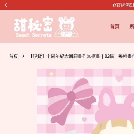
✿官網滿$
首頁
›
首頁
【現貨】十周年紀念回顧畫作無框畫｜82幅｜每幅畫