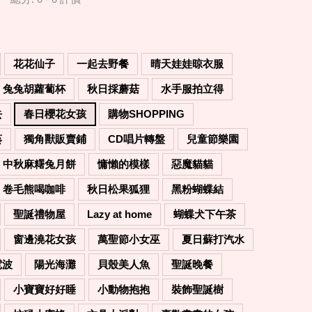
花花仙子
一起去野餐
晴天娃娃晾衣服
兔兔胡蘿蔔杯
秋日採蘑菇
水手服拍立得
去
春日櫻花女孩
購物SHOPPING
葵
獨角獸販賣鋪
CD唱片轉盤
兒童節樂園
中秋麻糬兔月餅
慵懶的模樣
惡魔貓貓
卷毛熊喝咖啡
秋日松果狐狸
黑粉蝴蝶結
聖誕禮物屋
Lazy at home
蝴蝶犬下午茶
窗邊澆花女孩
萬聖節小女巫
夏日蘇打汽水
電波
陽光海灘
貝殼美人魚
聖誕晚餐
小寶寶好好睡
小動物抱抱
裝飾聖誕樹