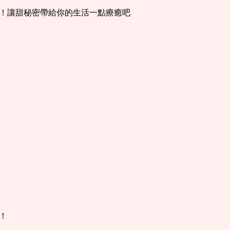
！讓甜秘密帶給你的生活一點療癒吧
！