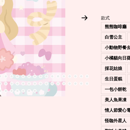
款式
熊熊咖啡廳
白雪公主
小動物野餐
小橘貓向日
採花姑娘
生日蛋糕
一包小餅乾
美人魚果凍
情人節愛心
怪咖外星人