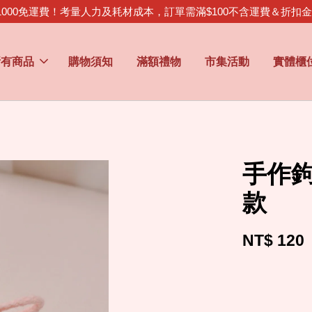
1000免運費！考量人力及耗材成本，訂單需滿$100不含運費＆折扣
所有商品
購物須知
滿額禮物
市集活動
實體櫃
手作鉤
款
NT$ 120