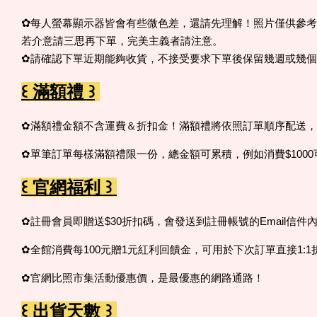
✿
每人螢幕顯示器皆會有些微色差，還請先理解！照片僅供參考
若介意請三思再下單，完美主義者請注意。
✿請確認下單近期能夠收貨，不接受要求下單後保留幾週或幾
꒰ 滿額禮 ꒱
✿滿額禮金額不含運費＆折扣金！滿額禮將依照訂單順序配送
✿單筆訂單每樣滿額禮限一份，總金額可累積，例如消費$100
꒰ 官網福利 ꒱
✿註冊會員即贈送$30折扣碼，會發送到註冊帳號的Email信件
✿全館消費每100元贈1元紅利回饋金，可用於下次訂單直接1:1
✿官網比照市集活動優惠價，是最優惠的網路通路！
꒰ 出貨天數 ꒱