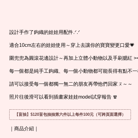
設計手作了鉤織的娃娃用配件
.ᐟ.ᐟ
適合10cm左右的娃娃使用～穿上去讓你的寶寶變更口愛💗
圍兜兜為圓滾花邊設計～再加上立體小動物以及手刷腮紅 >
每一個都是純手工鉤織、每一個小動物都可能長得有點不一
請可以接受每一個都獨一無二的朋友再帶他們回家ㄡ～～
照片往後滑可以看到插畫家娃娃model試穿報告 🧣
【盲抽】$120盲包抽抽第六件以上每件100元（可跨頁面選擇）
｜商品介紹｜