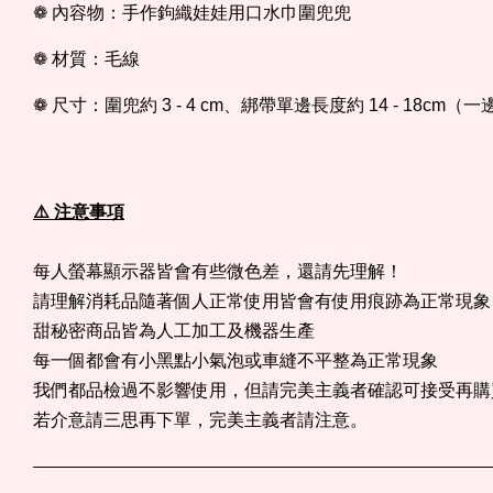
❁ 內容物：手作鉤織娃娃用口水巾圍兜兜
❁ 材質：毛線
❁ 尺寸：圍兜約 3 - 4 cm、綁帶單邊長度約 14 - 18c
⚠️ 注意事項
每人螢幕顯示器皆會有些微色差，還請先理解！
請理解消耗品隨著個人正常使用皆會有使用痕跡為正常現象
甜秘密商品皆為人工加工及機器生產
每一個都會有小黑點小氣泡或車縫不平整為正常現象
我們都品檢過不影響使用，但請完美主義者確認可接受再購
若介意請三思再下單，完美主義者請注意。