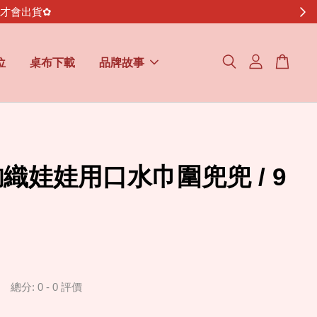
金才會出貨✿
位
桌布下載
品牌故事
織娃娃用口水巾圍兜兜 / 9
總分:
0
-
0
評價