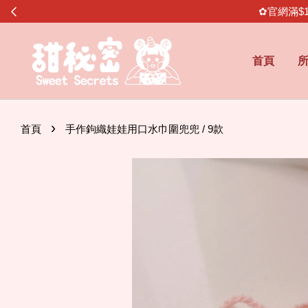
✿官網滿$
首頁
›
首頁
手作鉤織娃娃用口水巾圍兜兜 / 9款