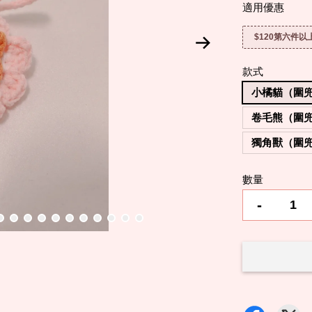
適用優惠
$120第六件
款式
小橘貓（圍
卷毛熊（圍
獨角獸（圍
數量
-