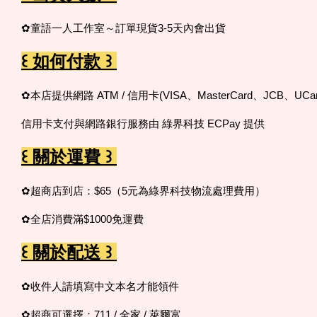
✿童語一人工作室～訂單現貨3-5天內會出貨
꒰ 如何付款 ꒱
✿本店提供網路 ATM / 信用卡(VISA、MasterCard、JCB、UCar
信用卡支付與網路銀行服務由 綠界科技 ECPay 提供
꒰ 關於運費 ꒱
✿超商店到店：$65（5元為綠界科技物流處理費用）
✿全店消費滿$1000免運費
꒰ 關於配送 ꒱
✿收件人請填寫中文本名才能領件
✿超商可選擇：711 / 全家 / 萊爾富