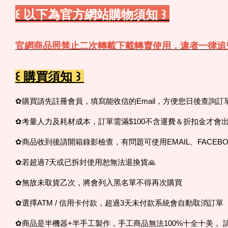
꒰ 以下為官方網站購物須知 ꒱
官網商品照禁止二次轉載下載轉賣使用，違者一律追
꒰ 購買須知 ꒱
✿購買請先註冊會員，填寫能收信的Email，方便您日後查詢
✿考量人力及耗材成本，訂單需滿$100不含運費＆折扣金才會
✿商品收到後請開箱錄影檢查，有問題可使用EMAIL、FACEBO
✿若超過7天或已拆封使用恕無法退換貨🙏
✿無故未取貨乙次，將會列入黑名單不得再次購買
✿選擇ATM / 信用卡付款，超過3天未付款系統會自動取消訂單
✿商品是半機器+半手工製作，手工商品無法100%十全十美