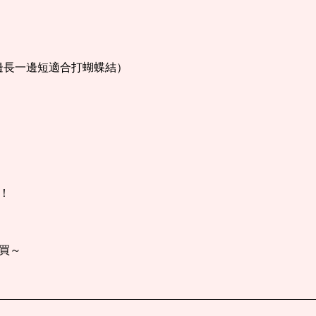
m（一邊長一邊短適合打蝴蝶結）
！
買～