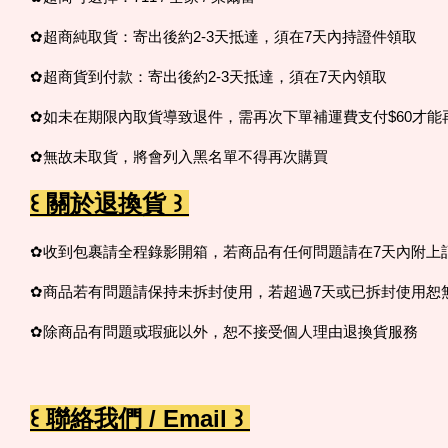
✿超商純取貨：寄出後約2-3天抵達，須在7天內持證件領取
✿超商貨到付款：寄出後約2-3天抵達，須在7天內領取
✿如未在期限內取貨導致退件，需再次下單補運費支付$60才能
✿無故未取貨，
將會列入黑名單不得再次購買
꒰ 關於退換貨 ꒱
✿收到包裹請全程錄影開箱，若商品有任何問題請在7天內附上
✿商品若有問題請保持未拆封使用，若超過7天或已拆封使用恕
✿除商品有問題或瑕疵以外，恕不接受個人理由退換貨服務
꒰ 聯絡我們 / Email ꒱