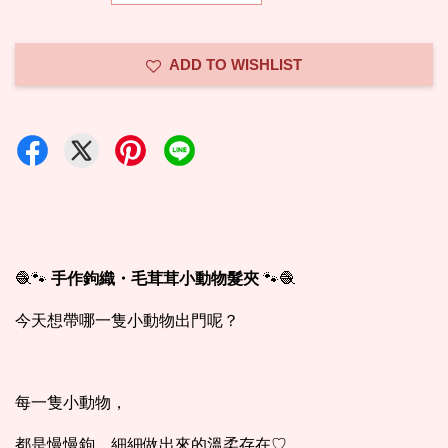
ADD TO WISHLIST
🧶🐾
手作鉤織・毛茸茸小動物髮夾
🐾🧶
今天想帶哪一隻小動物出門呢？
每一隻小動物，
都是慢慢鉤、細細做出來的溫柔存在♡