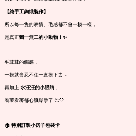
【純手工鉤織製作】
所以每一隻的表情、毛感都不會一模一樣，
是真正
獨一無二的小動物！✨
毛茸茸的觸感，
一摸就會忍不住一直摸下去～
再加上
水汪汪的小眼睛
，
看著看著都心臟爆擊了 🥺🤍
🏠
特別訂製小房子包裝卡