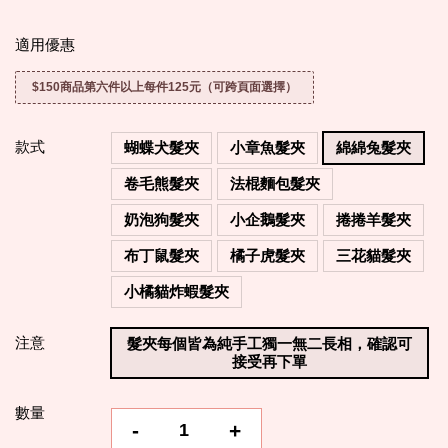
適用優惠
$150商品第六件以上每件125元（可跨頁面選擇）
款式
蝴蝶犬髮夾
小章魚髮夾
綿綿兔髮夾
卷毛熊髮夾
法棍麵包髮夾
奶泡狗髮夾
小企鵝髮夾
捲捲羊髮夾
布丁鼠髮夾
橘子虎髮夾
三花貓髮夾
小橘貓炸蝦髮夾
注意
髮夾每個皆為純手工獨一無二長相，確認可
接受再下單
數量
-
+