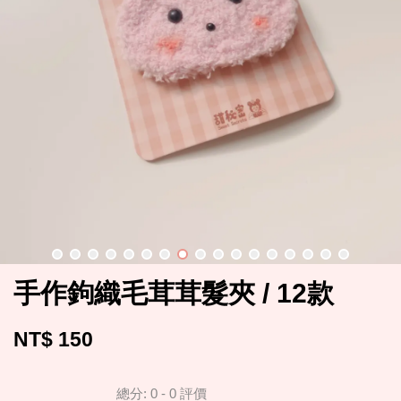
手作鉤織毛茸茸髮夾 / 12款
NT$ 150
總分:
0
-
0
評價