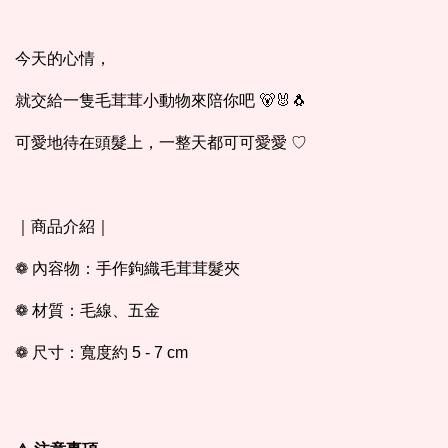
今天的心情，
就交給一隻毛茸茸小動物來陪你吧 🐻🐰🐧
可愛地待在頭髮上，一整天都可可愛愛 ♡
｜商品介紹｜
❁ 內容物：手作鉤織毛茸茸髮夾
❁ 材質：毛線、五金
❁ 尺寸：寬度約 5 - 7 cm