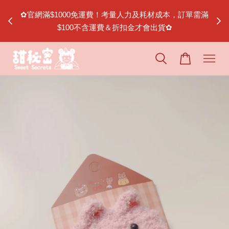
節｜松山
✿官網滿$1000免運費！考量人力及耗材成本，訂單需滿
$100不含運費＆折扣金才會出貨✿