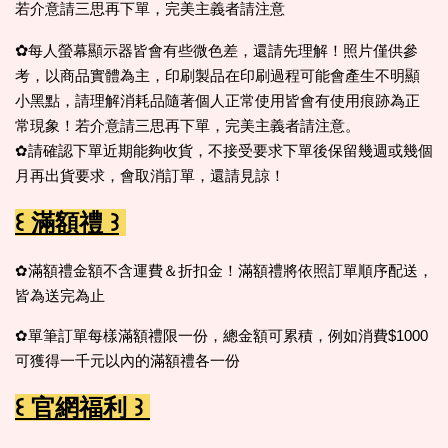
若介意請三思再下單，完美主義者請注意
✿
每人螢幕顯示器皆會有些微色差，還請先理解！照片僅供參
考，以商品實體為主，印刷製品在印刷過程可能會產生不明顯
小黑點，請理解消耗品隨著個人正常使用皆會有使用痕跡為正
常現象！若介意請三思再下單，完美主義者請注意。
✿請確認下單近期能夠收貨，不接受要求下單後保留幾週或幾個
月再出貨要求，會取消訂單，還請見諒！
꒰ 滿額禮 ꒱
✿滿額禮金額不含運費＆折扣金！滿額禮將依照訂單順序配送，
皆為送完為止
✿單筆訂單每樣滿額禮限一份，總金額可累積，例如消費$1000
可獲得一千元以內的滿額禮各一份
꒰ 官網福利 ꒱