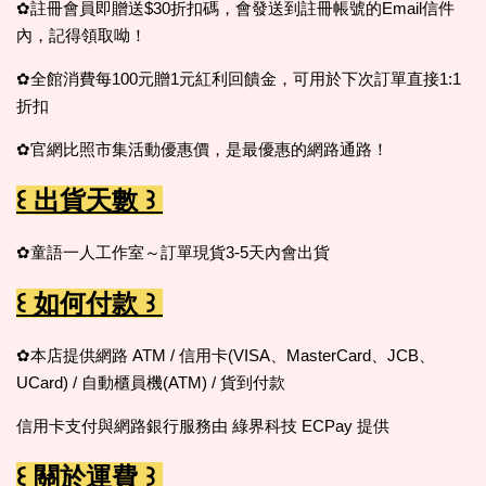
✿註冊會員即贈送$30折扣碼，會發送到註冊帳號的Email信件
內，記得領取呦！
✿全館消費每100元贈1元紅利回饋金，可用於下次訂單直接1:1
折扣
✿官網比照市集活動優惠價，是最優惠的網路通路！
꒰ 出貨天數 ꒱
✿童語一人工作室～訂單現貨3-5天內會出貨
꒰ 如何付款 ꒱
✿本店提供網路 ATM / 信用卡(VISA、MasterCard、JCB、
UCard) / 自動櫃員機(ATM) / 貨到付款
信用卡支付與網路銀行服務由 綠界科技 ECPay 提供
꒰ 關於運費 ꒱