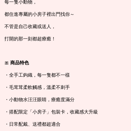
每一隻小動物，
都住進專屬的小房子裡出門找你～
不管是自己收藏或送人，
打開的那一刻都超療癒！
🎀
商品特色
・全手工鉤織，每一隻都不一樣
・毛茸茸柔軟觸感，溫柔不刺手
・小動物水汪汪眼睛，療癒度滿分
・搭配限定「小房子」包裝卡，收藏感大升級
・日常配戴、送禮都超適合