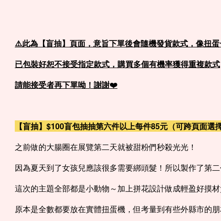
⚠️此為【盲抽】頁面，意旨下單後會隨機發貨款式，像扭蛋
已包裝好恕不接受指定款式，購買多個有機率獲得重複款式
請能接受者再下單呦！謝謝❤️
【盲抽】$100盲包抽抽第六件以上每件85元（可跨頁面選
之前做的大腸圈在展覽第二天就被甜粉們秒殺光光！
因為夏天到了女孩兒應該很多需要綁頭髮！所以製作了第二
這次的主題全部都是小動物～加上拼花設計做成輕盈好摸材
原本是全數都要放在實體扭蛋機，但考量到有些外縣市的朋