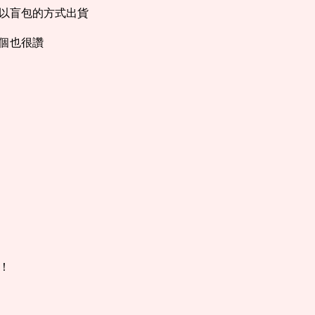
以盲包的方式出貨
個也很讚
！