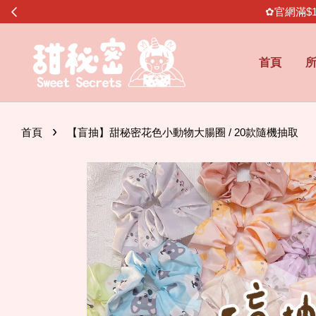
✿官網滿$
首頁
›
首頁
【盲抽】甜秘密花色小動物大腸圈 / 20款隨機抽取