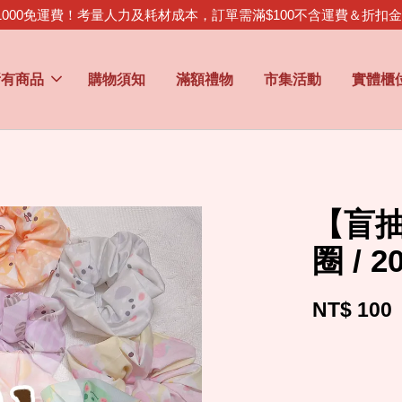
1000免運費！考量人力及耗材成本，訂單需滿$100不含運費＆折扣
所有商品
購物須知
滿額禮物
市集活動
實體櫃
【盲
圈 /
NT$ 100