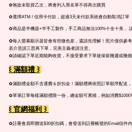
✿無故未取貨乙次，將會列入黑名單不得再次購買
✿選擇ATM / 信用卡付款，超過3天未付款系統會自動取消訂單
✿商品是半機器+半手工製作，手工商品無法100%十全十美
✿
每人螢幕顯示器皆會有些微色差，還請先理解！照片僅供參考
若介意請三思再下單，完美主義者請注意。
✿請確認下單近期能夠收貨，不接受要求下單後保留幾週或幾
꒰ 滿額禮 ꒱
✿滿額禮金額不含運費＆折扣金！滿額禮將依照訂單順序配送
✿單筆訂單每樣滿額禮限一份，總金額可累積，例如消費$100
꒰ 官網福利 ꒱
✿註冊會員即贈送$30折扣碼，會發送到註冊帳號的Email信件