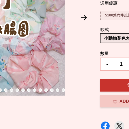
適用優惠
$100第六件
款式
小動物花色
數量
-
ADD