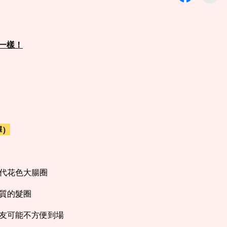
一樣！
擇）
代花色大腸圈
質的髮圈
友可能不方便到場