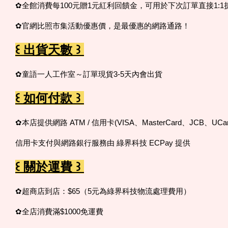
✿全館消費每100元贈1元紅利回饋金，可用於下次訂單直接1:1
✿官網比照市集活動優惠價，是最優惠的網路通路！
꒰ 出貨天數 ꒱
✿童語一人工作室～訂單現貨3-5天內會出貨
꒰ 如何付款 ꒱
✿本店提供網路 ATM / 信用卡(VISA、MasterCard、JCB、UCar
信用卡支付與網路銀行服務由 綠界科技 ECPay 提供
꒰ 關於運費 ꒱
✿超商店到店：$65（5元為綠界科技物流處理費用）
✿全店消費滿$1000免運費