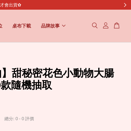
金才會出貨✿
位
桌布下載
品牌故事
抽】甜秘密花色小動物大腸
 20款隨機抽取
總分:
0
-
0
評價