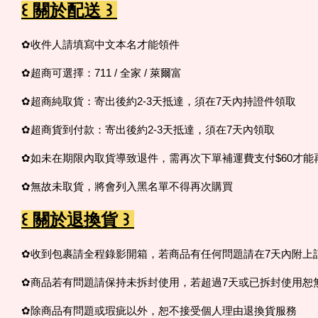
꒰ 關於配送 ꒱
✿收件人請填寫中文本名才能領件
✿超商可選擇：711 / 全家 / 萊爾富
✿超商純取貨：寄出後約2-3天抵達，須在7天內持證件領取
✿超商貨到付款：寄出後約2-3天抵達，須在7天內領取
✿如未在期限內取貨導致退件，需再次下單補運費支付$60才能
✿無故未取貨，
將會列入黑名單不得再次購買
꒰ 關於退換貨 ꒱
✿收到包裹請全程錄影開箱，若商品有任何問題請在7天內附上
✿商品若有問題請保持未拆封使用，若超過7天或已拆封使用恕
✿除商品有問題或瑕疵以外，恕不接受個人理由退換貨服務