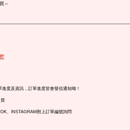
買～
究
訂單進度及資訊，訂單進度皆會發信通知呦！
出貨
OK、INSTAGRAM附上訂單編號詢問