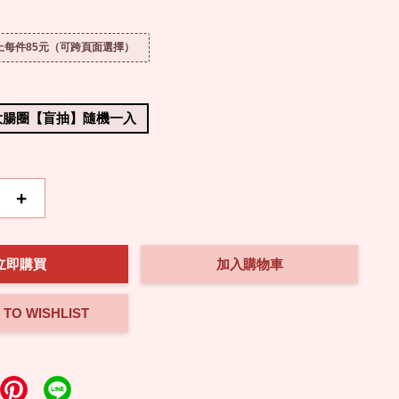
以上每件85元（可跨頁面選擇）
大腸圈【盲抽】隨機一入
+
立即購買
加入購物車
 TO WISHLIST