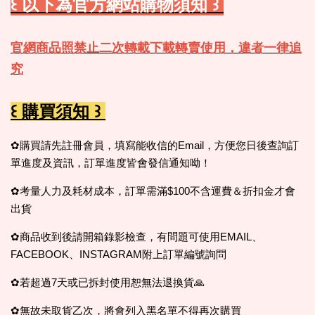
꒰ 以下為官方網站購物須知 ꒱
官網商品照禁止二次轉載下載轉賣使用，違者一律追
究
꒰ 購買須知 ꒱
✿購買請先註冊會員，填寫能收信的Email，方便您日後查詢訂
單進度及資訊，訂單進度皆會發信通知呦！
✿考量人力及耗材成本，訂單需滿$100不含運費＆折扣金才會
出貨
✿商品收到後請開箱錄影檢查，有問題可使用EMAIL、
FACEBOOK、INSTAGRAM附上訂單編號詢問
✿若超過7天或已拆封使用恕無法退換貨🙏
✿無故未取貨乙次，將會列入黑名單不得再次購買