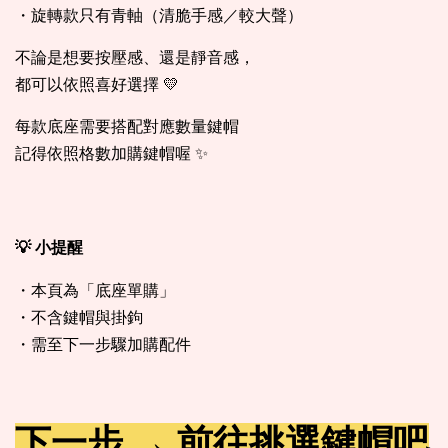
・旋轉款只有青軸（清脆手感／較大聲）
不論是想要按壓感、還是靜音感，
都可以依照喜好選擇 💛
每款底座需要搭配對應數量鍵帽
記得依照格數加購鍵帽喔 ✨
💡 小提醒
・本頁為「底座單購」
・不含鍵帽與掛鉤
・需至下一步驟加購配件
下一步 → 前往挑選鍵帽吧