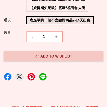
【旋轉指尖陀款】底座6格青軸大聲
選項
底座單購一個不含鍵帽商品7-14天出貨
數量
-
+
ADD TO WISHLIST