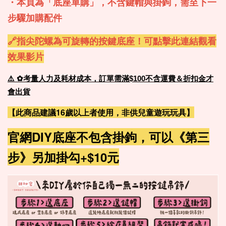
・本頁為「底座單購」，
不含鍵帽與掛鉤，需至下一
步驟加購配件
🔗指尖陀螺為可旋轉的按鍵底座！可點擊此連結觀看
效果影片
⚠️
✿考量人力及耗材成本，訂單需滿$100不含運費＆折扣金才
會出貨
【此商品建議16歲以上者使用，非供兒童遊玩玩具】
官網DIY底座不包含掛鉤，可以《第三
步》另加掛勾+$10元