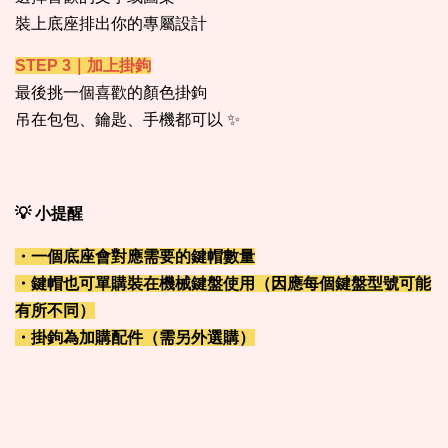
裝上底座排出你的專屬設計
STEP 3｜加上掛鉤
最後挑一個喜歡的顏色掛鉤
吊在包包、鑰匙、手機都可以 ✨
💡 小提醒
・一個底座會對應需要的鍵帽數量
・鍵帽也可單購裝在機械鍵盤使用（因應每個鍵盤型號可能
有所不同）
・掛鉤為加購配件（需另外選購）