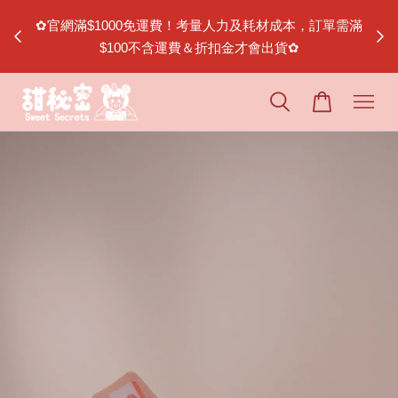
松山
✿官網滿$1000免運費！考量人力及耗材成本，訂單需滿
$100不含運費＆折扣金才會出貨✿