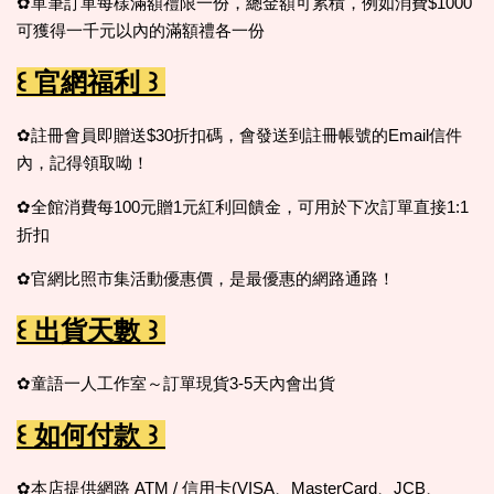
✿單筆訂單每樣滿額禮限一份，總金額可累積，例如消費$1000
可獲得一千元以內的滿額禮各一份
꒰ 官網福利 ꒱
✿註冊會員即贈送$30折扣碼，會發送到註冊帳號的Email信件
內，記得領取呦！
✿全館消費每100元贈1元紅利回饋金，可用於下次訂單直接1:1
折扣
✿官網比照市集活動優惠價，是最優惠的網路通路！
꒰ 出貨天數 ꒱
✿童語一人工作室～訂單現貨3-5天內會出貨
꒰ 如何付款 ꒱
✿本店提供網路 ATM / 信用卡(VISA、MasterCard、JCB、