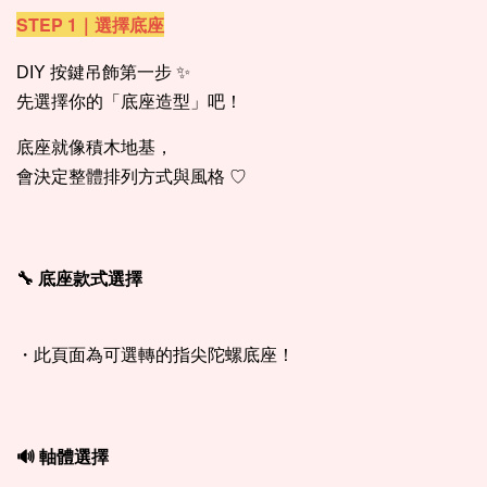
STEP 1｜選擇底座
DIY 按鍵吊飾第一步 ✨
先選擇你的「底座造型」吧！
底座就像積木地基，
會決定整體排列方式與風格 ♡
🔧 底座款式選擇
・此頁面為可選轉的指尖陀螺底座！
🔊 軸體選擇