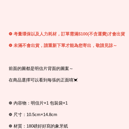
❁ 考量環保以及人力耗材，訂單需滿$100(不含運費)才會出貨
❁ 未滿不會出貨，請重新下單才能為您寄出，敬請見諒～
前面的圖都是明信片背面的圖案～
在商品選擇可以看到每張的正面唷💓
❁ 內容物：明信片×1 包裝袋×1
❁ 尺寸：10.5cm×14.8cm
❁ 材質：180磅好好寫的象牙紙