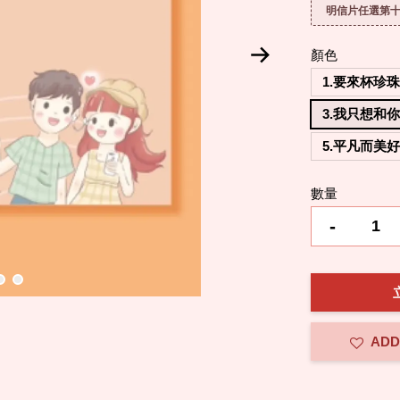
明信片任選第十
顏色
1.要來杯珍
3.我只想和
5.平凡而美
數量
-
ADD