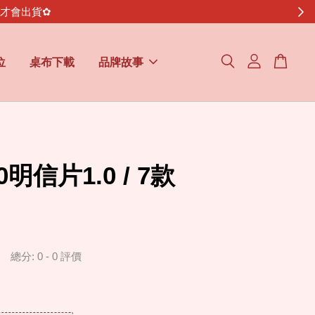
金才會出貨✿
位
桌布下載
品牌故事
20明信片1.0 / 7款
總分:
0
-
0
評價