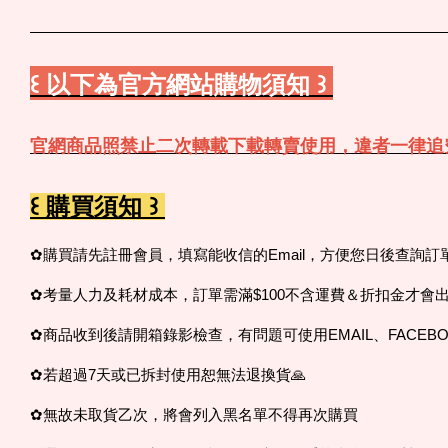
꒰ 以下為官方網站購物須知 ꒱
官網商品照禁止二次轉載下載轉賣使用，違者一律追
꒰ 購買須知 ꒱
✿購買請先註冊會員，填寫能收信的Email，方便您日後查詢
✿考量人力及耗材成本，訂單需滿$100不含運費＆折扣金才會
✿商品收到後請開箱錄影檢查，有問題可使用EMAIL、FACEBO
✿若超過7天或已拆封使用恕無法退換貨🙏
✿無故未取貨乙次，將會列入黑名單不得再次購買