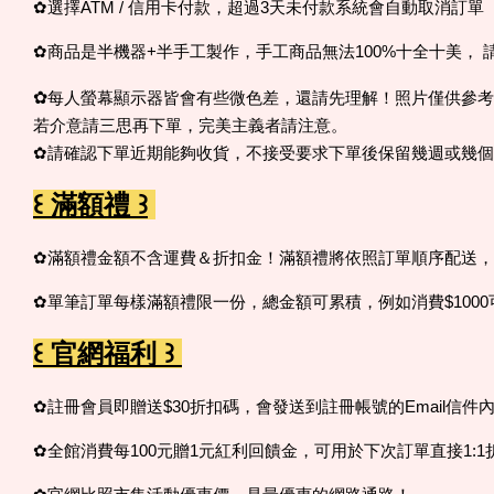
✿選擇ATM / 信用卡付款，超過3天未付款系統會自動取消訂單
✿商品是半機器+半手工製作，手工商品無法100%十全十美
✿
每人螢幕顯示器皆會有些微色差，還請先理解！照片僅供參考
若介意請三思再下單，完美主義者請注意。
✿請確認下單近期能夠收貨，不接受要求下單後保留幾週或幾
꒰ 滿額禮 ꒱
✿滿額禮金額不含運費＆折扣金！滿額禮將依照訂單順序配送
✿單筆訂單每樣滿額禮限一份，總金額可累積，例如消費$100
꒰ 官網福利 ꒱
✿註冊會員即贈送$30折扣碼，會發送到註冊帳號的Email信件
✿全館消費每100元贈1元紅利回饋金，可用於下次訂單直接1:1