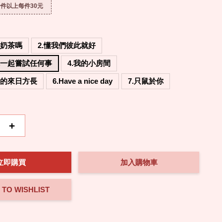
件以上每件30元
珠奶茶嗎
2.懂我們彼此就好
你一起嘗試任何事
4.我的小房間
好的來日方長
6.Have a nice day
7.只鼠於你
+
立即購買
加入購物車
 TO WISHLIST