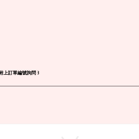
AM附上訂單編號詢問
꒱