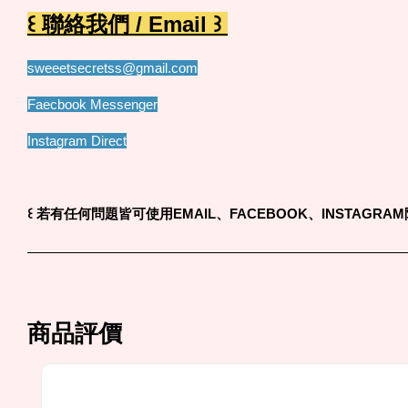
꒰ 聯絡我們 / Email ꒱
sweeetsecretss@gmail.com
Faecbook Messenger
Instagram Direct
꒰
若有任何問題皆可使用EMAIL、FACEBOOK、INSTAGR
商品評價