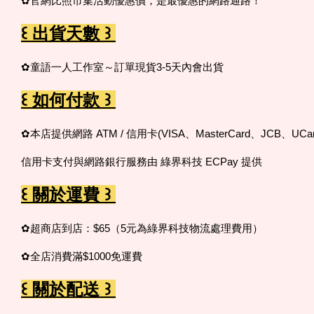
✿官網比照市集活動優惠價，是最優惠的網路通路！
꒰ 出貨天數 ꒱
✿童語一人工作室～訂單現貨3-5天內會出貨
꒰ 如何付款 ꒱
✿本店提供網路 ATM / 信用卡(VISA、MasterCard、JCB、UCar
信用卡支付與網路銀行服務由 綠界科技 ECPay 提供
꒰ 關於運費 ꒱
✿超商店到店：$65（5元為綠界科技物流處理費用）
✿全店消費滿$1000免運費
꒰ 關於配送 ꒱