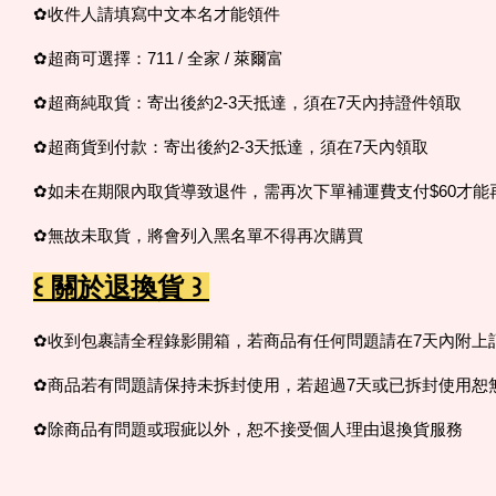
✿收件人請填寫中文本名才能領件
✿超商可選擇：711 / 全家 / 萊爾富
✿超商純取貨：寄出後約2-3天抵達，須在7天內持證件領取
✿超商貨到付款：寄出後約2-3天抵達，須在7天內領取
✿如未在期限內取貨導致退件，需再次下單補運費支付$60才能
✿無故未取貨，
將會列入黑名單不得再次購買
꒰ 關於退換貨 ꒱
✿收到包裹請全程錄影開箱，若商品有任何問題請在7天內附上
✿商品若有問題請保持未拆封使用，若超過7天或已拆封使用恕
✿除商品有問題或瑕疵以外，恕不接受個人理由退換貨服務