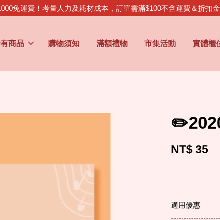
1000免運費！考量人力及耗材成本，訂單需滿$100不含運費＆折扣
所有商品
購物須知
滿額禮物
市集活動
實體櫃
✏️20
NT$ 35
適用優惠