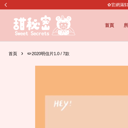
✿官網滿$
首頁
›
首頁
✏️2020明信片1.0 / 7款